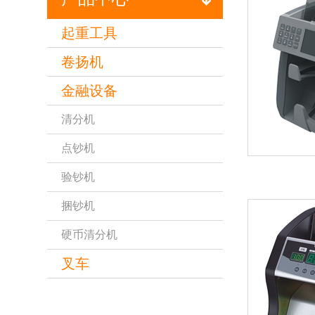
起重工具
卷扬机
金融设备
清分机
点钞机
验钞机
捆钞机
硬币清分机
叉车