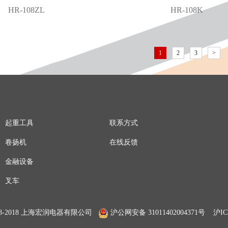
HR-108ZL
HR-108K
1
2
3
>
起重工具
联系方式
卷扬机
在线反馈
金融设备
叉车
8-2018 上海宏润电器有限公司
沪公网安备 31011402004371号
沪IC